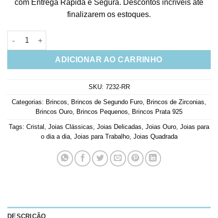
com Entrega Rápida e Segura. Descontos incríveis até
finalizarem os estoques.
Brinco quadradinho cravação inglesa zirconia prata 925 banho
ADICIONAR AO CARRINHO
SKU:
7232-RR
Categorias:
Brincos
,
Brincos de Segundo Furo
,
Brincos de Zirconias
,
Brincos Ouro
,
Brincos Pequenos
,
Brincos Prata 925
Tags:
Cristal
,
Joias Clássicas
,
Joias Delicadas
,
Joias Ouro
,
Joias para
o dia a dia
,
Joias para Trabalho
,
Joias Quadrada
DESCRIÇÃO