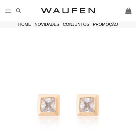
Skip
to
content
HOME
|
NOVIDADES
|
CONJUNTOS
|
PROMOÇÃO