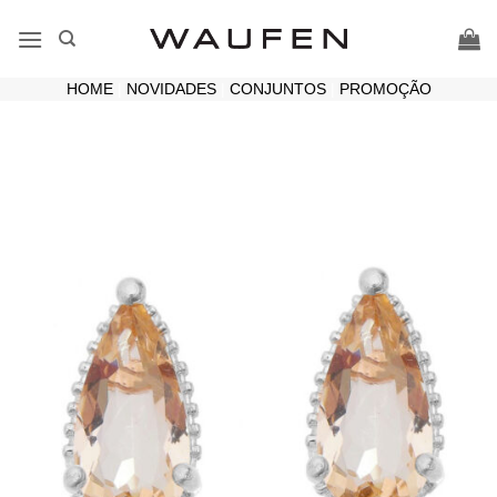
Skip
to
content
HOME
|
NOVIDADES
|
CONJUNTOS
|
PROMOÇÃO