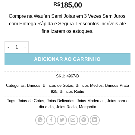
185,00
R$
Compre na Waufen Semi Joias em 3 Vezes Sem Juros,
com Entrega Rápida e Segura. Descontos incríveis até
finalizarem os estoques.
Brinco Prata 925 Gotinha Morganita Com Galeria Cravejada Zir
ADICIONAR AO CARRINHO
SKU:
4967-D
Categorias:
Brincos
,
Brincos de Gotas
,
Brincos Médios
,
Brincos Prata
925
,
Brincos Ródio
Tags:
Joias de Gotas
,
Joias Delicadas
,
Joias Modernas
,
Joias para o
dia a dia
,
Joias Rodio
,
Morganita