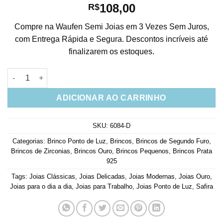
108,00
R$
Compre na Waufen Semi Joias em 3 Vezes Sem Juros,
com Entrega Rápida e Segura. Descontos incríveis até
finalizarem os estoques.
Brinco Ponto De Luz Safira Prata 925 Banho Ouro quantidade
ADICIONAR AO CARRINHO
SKU:
6084-D
Categorias:
Brinco Ponto de Luz
,
Brincos
,
Brincos de Segundo Furo
,
Brincos de Zirconias
,
Brincos Ouro
,
Brincos Pequenos
,
Brincos Prata
925
Tags:
Joias Clássicas
,
Joias Delicadas
,
Joias Modernas
,
Joias Ouro
,
Joias para o dia a dia
,
Joias para Trabalho
,
Joias Ponto de Luz
,
Safira