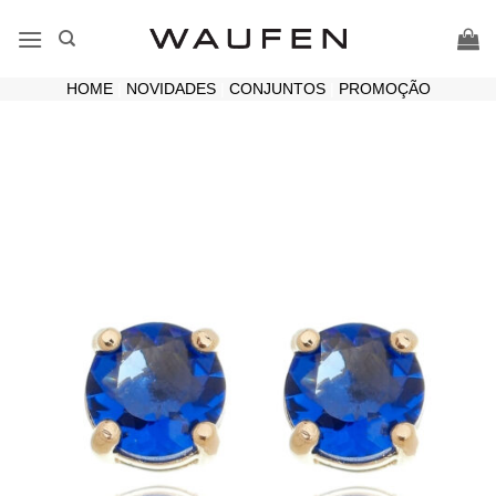
Skip
to
content
HOME
|
NOVIDADES
|
CONJUNTOS
|
PROMOÇÃO