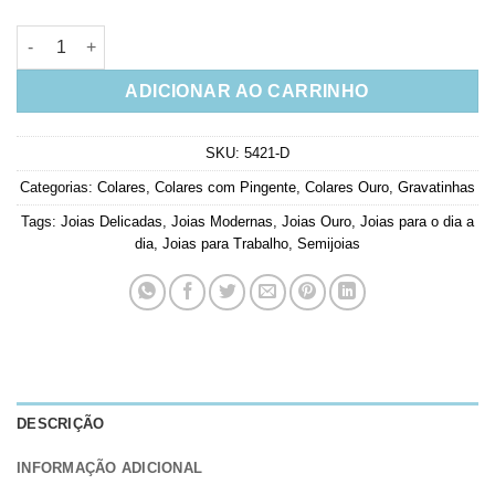
Colar Gravatinha De Moedinhas Chapadas Banho Ouro 18K Sem
ADICIONAR AO CARRINHO
SKU:
5421-D
Categorias:
Colares
,
Colares com Pingente
,
Colares Ouro
,
Gravatinhas
Tags:
Joias Delicadas
,
Joias Modernas
,
Joias Ouro
,
Joias para o dia a
dia
,
Joias para Trabalho
,
Semijoias
DESCRIÇÃO
INFORMAÇÃO ADICIONAL