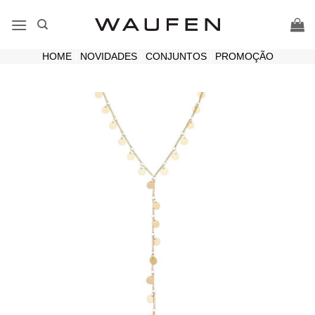
Skip
to
content
HOME
|
NOVIDADES
|
CONJUNTOS
|
PROMOÇÃO