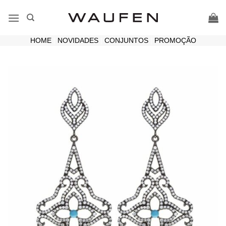
Skip
to
content
HOME
|
NOVIDADES
|
CONJUNTOS
|
PROMOÇÃO