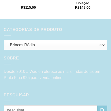
Coleção
R$
115,00
R$
148,00
CATEGORIAS DE PRODUTO
Brincos Ródio
×
SOBRE
Desde 2010 a Waufen oferece as mais lindas Joias em
Prata Fina 925 para venda online.
PESQUISAR
Pesquisar