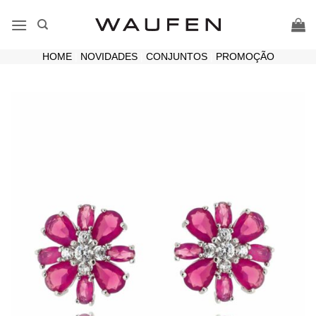
Skip
to
content
HOME
|
NOVIDADES
|
CONJUNTOS
|
PROMOÇÃO