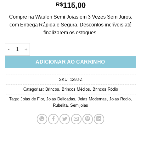
115,00
R$
Compre na Waufen Semi Joias em 3 Vezes Sem Juros,
com Entrega Rápida e Segura. Descontos incríveis até
finalizarem os estoques.
Brinco Flor Rubi Furta Cor Zirconais Cristais Semi Joias Chiqu
ADICIONAR AO CARRINHO
SKU:
1293-Z
Categorias:
Brincos
,
Brincos Médios
,
Brincos Ródio
Tags:
Joias de Flor
,
Joias Delicadas
,
Joias Modernas
,
Joias Rodio
,
Rubelita
,
Semijoias