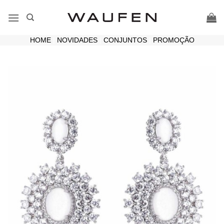
Skip
to
content
HOME
|
NOVIDADES
|
CONJUNTOS
|
PROMOÇÃO