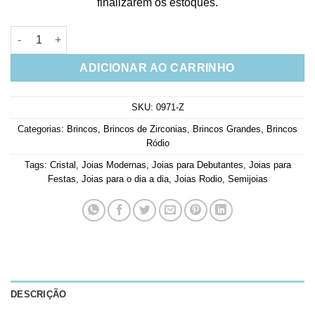
finalizarem os estoques.
Brinco Festa Rodio Com Zirconia Cristal Semi Joia Moderna qu
ADICIONAR AO CARRINHO
SKU:
0971-Z
Categorias:
Brincos
,
Brincos de Zirconias
,
Brincos Grandes
,
Brincos
Ródio
Tags:
Cristal
,
Joias Modernas
,
Joias para Debutantes
,
Joias para
Festas
,
Joias para o dia a dia
,
Joias Rodio
,
Semijoias
DESCRIÇÃO