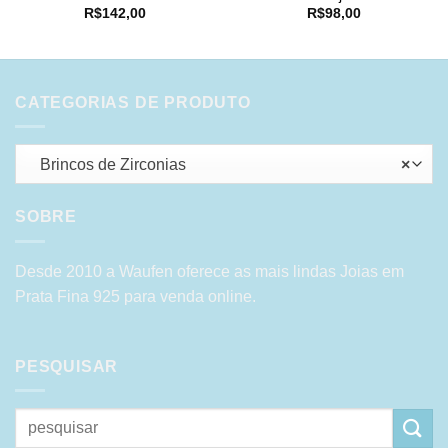
R$
142,00
R$
98,00
CATEGORIAS DE PRODUTO
Brincos de Zirconias
×
SOBRE
Desde 2010 a Waufen oferece as mais lindas Joias em
Prata Fina 925 para venda online.
PESQUISAR
Pesquisar
por: