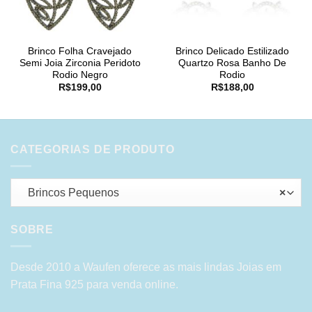
Brinco Folha Cravejado
Brinco Delicado Estilizado
Semi Joia Zirconia Peridoto
Quartzo Rosa Banho De
Rodio Negro
Rodio
R$
199,00
R$
188,00
CATEGORIAS DE PRODUTO
Brincos Pequenos
×
SOBRE
Desde 2010 a Waufen oferece as mais lindas Joias em
Prata Fina 925 para venda online.