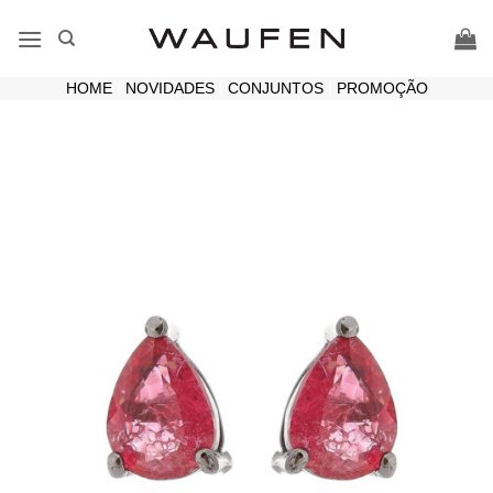
Skip
to
content
HOME
|
NOVIDADES
|
CONJUNTOS
|
PROMOÇÃO