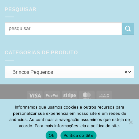
PESQUISAR
Pesquisar
por:
CATEGORIAS DE PRODUTO
Brincos Pequenos
×
Visa
PayPal
Stripe
MasterCard
Cash
On
Informamos que usamos cookies e outros recursos para
HOME
SOBRE
POLÍTICA DE PRIVACIDADE
ENTREGA
Delivery
TROCA E DEVOLUÇÃO
GARANTIA
FAQ
CARRINHO
personalizar sua experiência em nosso site e em redes de
MINHA CONTA
CONTATO
anúncios. Ao continuar a navegação assumimos que esteja de
acordo. Para mais informações leia a política do site.
Ok
Política do Site