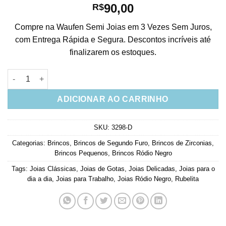
90,00
R$
Compre na Waufen Semi Joias em 3 Vezes Sem Juros,
com Entrega Rápida e Segura. Descontos incríveis até
finalizarem os estoques.
Brinco De Gotinha Rubi Fusion Pequena Semi Joia Rodio Negr
ADICIONAR AO CARRINHO
SKU:
3298-D
Categorias:
Brincos
,
Brincos de Segundo Furo
,
Brincos de Zirconias
,
Brincos Pequenos
,
Brincos Ródio Negro
Tags:
Joias Clássicas
,
Joias de Gotas
,
Joias Delicadas
,
Joias para o
dia a dia
,
Joias para Trabalho
,
Joias Ródio Negro
,
Rubelita