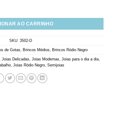
smeralda Fininha Rodio Negro Semijoias Luxo quantidade
IONAR AO CARRINHO
SKU:
3502-D
os de Gotas
,
Brincos Médios
,
Brincos Ródio Negro
,
Joias Delicadas
,
Joias Modernas
,
Joias para o dia a dia
,
abalho
,
Joias Ródio Negro
,
Semijoias