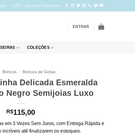
tato
FAQ – Dúvidas Frequentes
ENTRAR
SEIRAS
COLEÇÕES
Brincos
/
Brincos de Gotas
inha Delicada Esmeralda
o Negro Semijoias Luxo
115,00
R$
s em 3 Vezes Sem Juros, com Entrega Rápida e
incríveis até finalizarem os estoques.