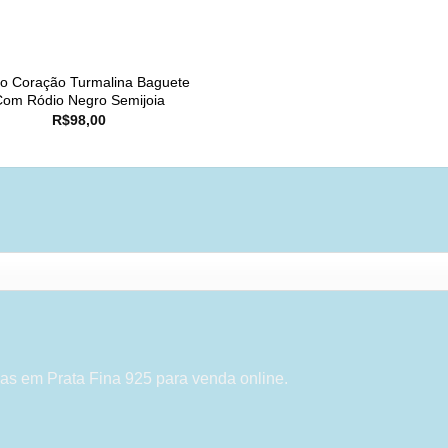
co Coração Turmalina Baguete
Com Ródio Negro Semijoia
R$
98,00
as em Prata Fina 925 para venda online.