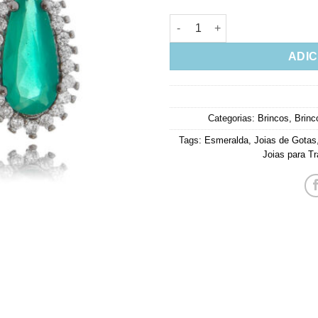
Brinco De Gotinha Delicada E
ADIC
Categorias:
Brincos
,
Brinc
Tags:
Esmeralda
,
Joias de Gotas
Joias para Tr