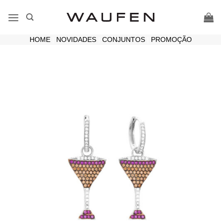
Skip
to
content
HOME
|
NOVIDADES
|
CONJUNTOS
|
PROMOÇÃO