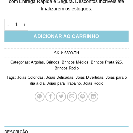
com Entrega Rápida e Segura. Descontos incríveis até
finalizarem os estoques.
Brinco Argola Taça Martini Cravejada Zirconias Coloridas Prata
ADICIONAR AO CARRINHO
SKU:
6500-TH
Categorias:
Argolas
,
Brincos
,
Brincos Médios
,
Brincos Prata 925
,
Brincos Ródio
Tags:
Joias Coloridas
,
Joias Delicadas
,
Joias Divertidas
,
Joias para o
dia a dia
,
Joias para Trabalho
,
Joias Rodio
DESCRIÇÃO