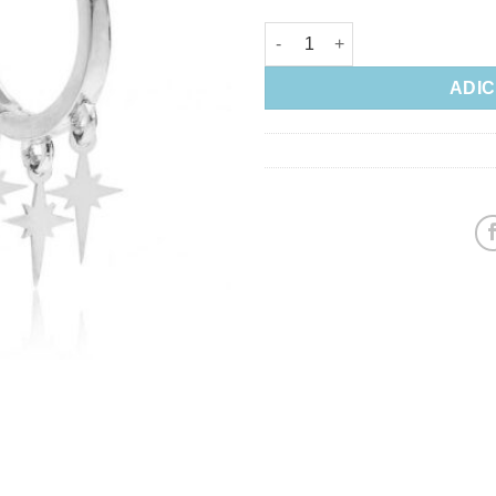
Argolinha Delicada Pingentes 
ADIC