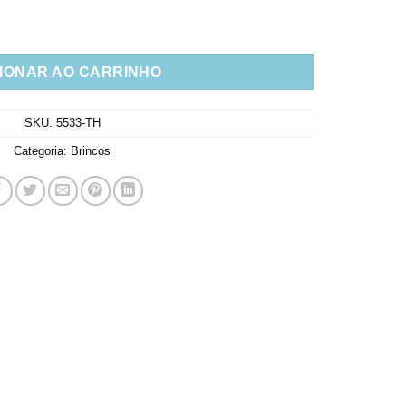
Pole Star Prata 925 quantidade
IONAR AO CARRINHO
SKU:
5533-TH
Categoria:
Brincos