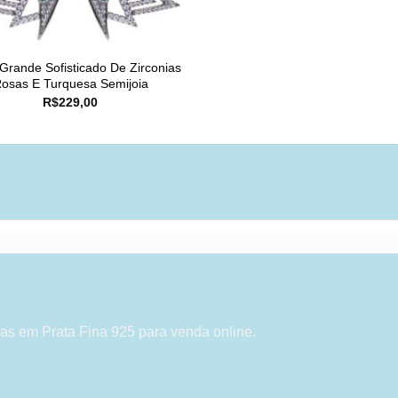
 Grande Sofisticado De Zirconias
osas E Turquesa Semijoia
R$
229,00
as em Prata Fina 925 para venda online.