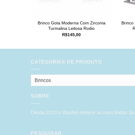
Brinco Gota Moderna Com Zirconia
Brinco
Turmalina Leitosa Rodio
R
R$
145,00
CATEGORIAS DE PRODUTO
Brincos
SOBRE
Desde 2010 a Waufen oferece as mais lindas Joi
PESQUISAR