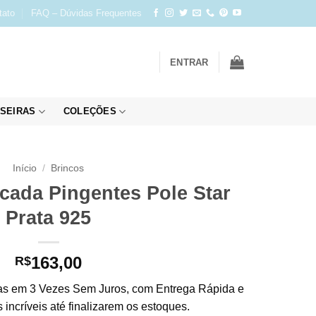
tato
FAQ – Dúvidas Frequentes
ENTRAR
SEIRAS
COLEÇÕES
Início
/
Brincos
icada Pingentes Pole Star
Prata 925
163,00
R$
s em 3 Vezes Sem Juros, com Entrega Rápida e
incríveis até finalizarem os estoques.