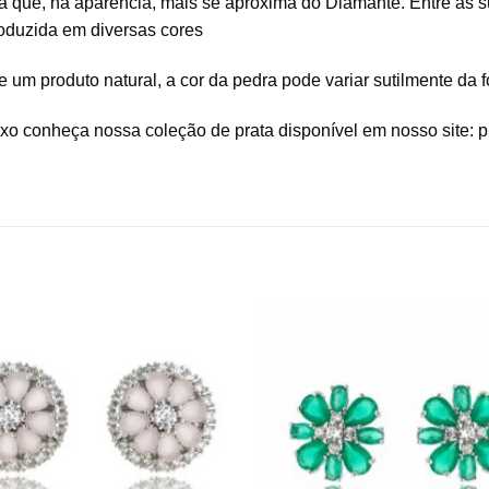
ica que, na aparência, mais se aproxima do Diamante. Entre as 
roduzida em diversas cores
 um produto natural, a cor da pedra pode variar sutilmente da fo
o conheça nossa coleção de prata disponível em nosso site: pul