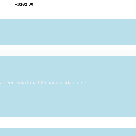
R$
162,00
as em Prata Fina 925 para venda online.