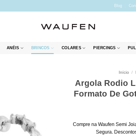
Blog
Con
ANÉIS
BRINCOS
COLARES
PIERCINGS
PUL
Início
/
Argola Rodio L
Formato De Go
Compre na Waufen Semi Joia
Segura. Descontos 