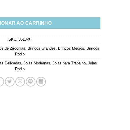
Cristais Em Formato De Gotas Joias Contemporâneas quantidade
IONAR AO CARRINHO
SKU:
3513-XI
os de Zirconias
,
Brincos Grandes
,
Brincos Médios
,
Brincos
Ródio
as Delicadas
,
Joias Modernas
,
Joias para Trabalho
,
Joias
Rodio