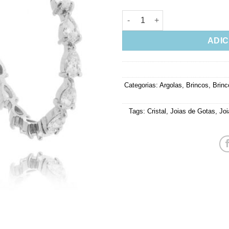
Argola Rodio Luxo Zirconias 
ADIC
Categorias:
Argolas
,
Brincos
,
Brinc
Tags:
Cristal
,
Joias de Gotas
,
Joi