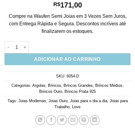
171,00
R$
Compre na Waufen Semi Joias em 3 Vezes Sem Juros,
com Entrega Rápida e Segura. Descontos incríveis até
finalizarem os estoques.
Argola Plaquinhas Love Em Prata 925 Banho Ouro quantidade
ADICIONAR AO CARRINHO
SKU:
6054-D
Categorias:
Argolas
,
Brincos
,
Brincos Grandes
,
Brincos Médios
,
Brincos Ouro
,
Brincos Prata 925
Tags:
Joias Modernas
,
Joias Ouro
,
Joias para o dia a dia
,
Joias para
Trabalho
,
Love