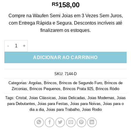
158,00
R$
Compre na Waufen Semi Joias em 3 Vezes Sem Juros,
com Entrega Rápida e Segura. Descontos incríveis até
finalizarem os estoques.
Argola Pequena Basica De Zirconias Brancas Prata 925 quanti
ADICIONAR AO CARRINHO
SKU:
7144-D
Categorias:
Argolas
,
Brincos
,
Brincos de Segundo Furo
,
Brincos de
Zirconias
,
Brincos Pequenos
,
Brincos Prata 925
,
Brincos Ródio
Tags:
Cristal
,
Joias Clássicas
,
Joias Delicadas
,
Joias Modernas
,
Joias
para Debutantes
,
Joias para Festas
,
Joias para Noivas
,
Joias para o
dia a dia
,
Joias para Trabalho
,
Joias Rodio