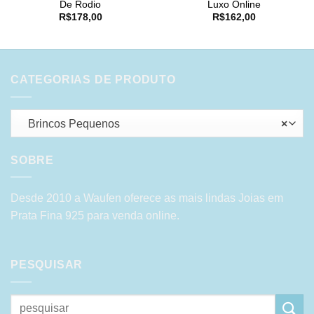
De Rodio
Luxo Online
R$
178,00
R$
162,00
CATEGORIAS DE PRODUTO
Brincos Pequenos
×
SOBRE
Desde 2010 a Waufen oferece as mais lindas Joias em
Prata Fina 925 para venda online.
PESQUISAR
Pesquisar