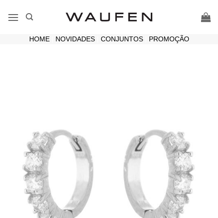
Skip
to
content
HOME
|
NOVIDADES
|
CONJUNTOS
|
PROMOÇÃO