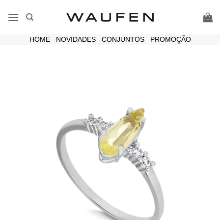
Skip
to
content
HOME
|
NOVIDADES
|
CONJUNTOS
|
PROMOÇÃO