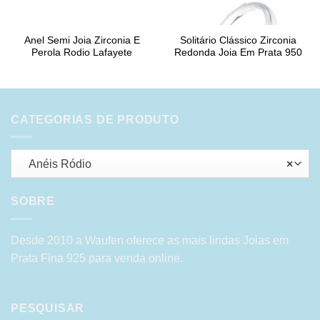
Anel Semi Joia Zirconia E
Solitário Clássico Zirconia
Perola Rodio Lafayete
Redonda Joia Em Prata 950
CATEGORIAS DE PRODUTO
Anéis Ródio
×
SOBRE
Desde 2010 a Waufen oferece as mais lindas Joias em
Prata Fina 925 para venda online.
PESQUISAR