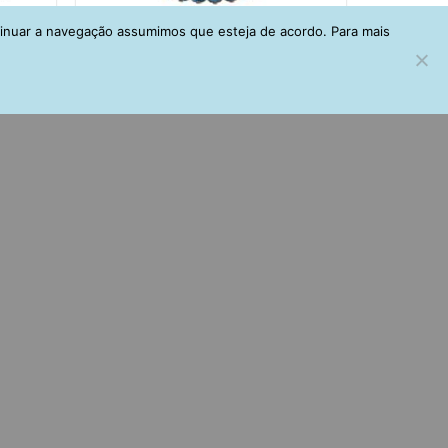
tinuar a navegação assumimos que esteja de acordo. Para mais
 Com
Riviera De Zirconias Azuis Em Rodio
has
Negro Semijoia Fina
R$
225,00