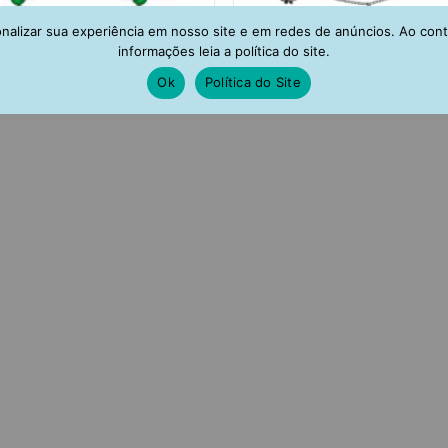
alizar sua experiência em nosso site e em redes de anúncios. Ao con
informações leia a política do site.
Ok
Política do Site
nco De Festa Com Movimento
Colar Da Moda Ródio Negro
dio Negro Esmeralda Candy
Zirconias Pretas De Gotin
R$
149,00
R$
199,00