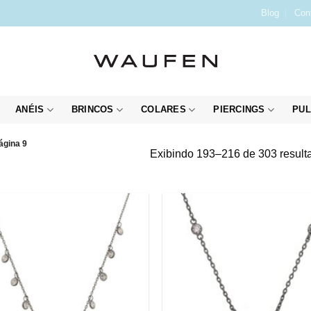
Blog
Con
ANÉIS
BRINCOS
COLARES
PIERCINGS
PUL
ágina 9
Exibindo 193–216 de 303 result