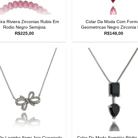
ira Riviera Zirconias Rubis Em
Colar Da Moda Com Form
Rodio Negro Semijoia
Geometricas Negro Zirconia 
R$
225,00
R$
148,00
De Lacinho Semi Joia Cravejada
Colar Da Moda Semijóia Ródio