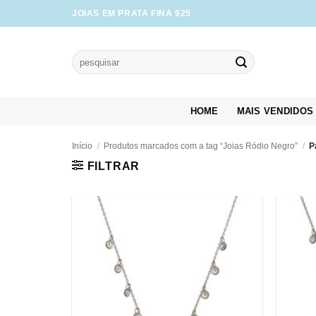
Skip
JOIAS EM PRATA FINA 925
to
content
Pesquisar
por:
HOME
MAIS VENDIDOS
Início
/
Produtos marcados com a tag “Joias Ródio Negro”
/
P
FILTRAR