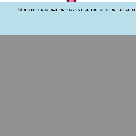
Informamos que usamos cookies e outros recursos para person
Colar Semijóia Da Moda Geométrico
Bri
Rodio Negro E Rubi
Ro
R$
148,00