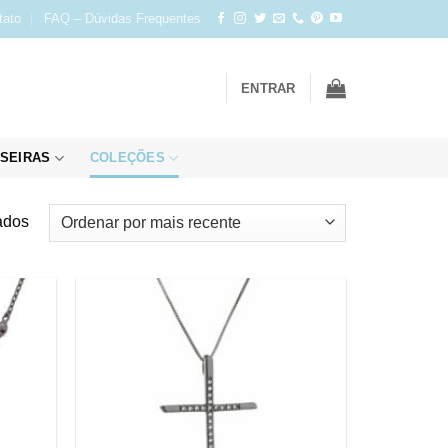
tato
FAQ – Dúvidas Frequentes
ENTRAR
SEIRAS
COLEÇÕES
Classificado
ados
por
mais
recente