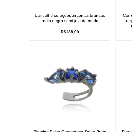
Ear cuff 3 corações zirconias brancas
Corr
rodio negro semi joia da moda
ne
R$
138,00
Piercing Falso Geometrico Safira Prata
Pierc