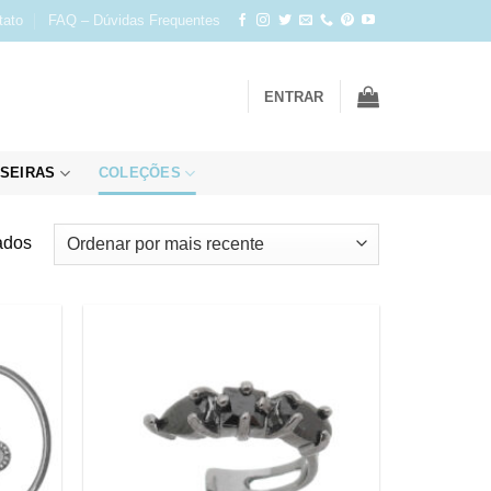
tato
FAQ – Dúvidas Frequentes
ENTRAR
SEIRAS
COLEÇÕES
Classificado
ados
por
mais
recente