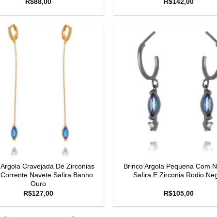
R$
88,00
R$
142,00
 Argola Cravejada De Zirconias
Brinco Argola Pequena Com N
Corrente Navete Safira Banho
Safira E Zirconia Rodio Ne
Ouro
R$
127,00
R$
105,00