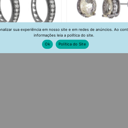
alizar sua experiência em nosso site e em redes de anúncios. Ao con
informações leia a política do site.
Ok
Política do Site
gola Rodio Negro Semi Joia
Brinco Citrino Amarelo Fusion
ejada Zirconias Joias De Luxo
Com Galeria Cravejada De Zir
Rodio Negro Semi Joias
R$
171,00
R$
125,00