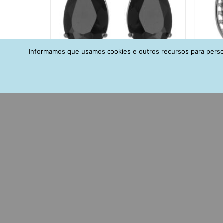
Informamos que usamos cookies e outros recursos para person
Brinco De Gota Zirconia Preta Em
Ar
Rodio Negro Semi Joias Finas
Crav
Luxuosas
R$
175,00