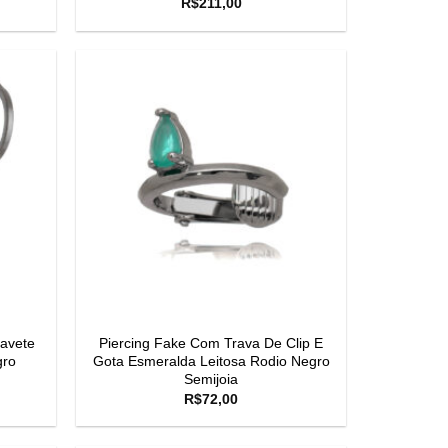
R$
211,00
avete
Piercing Fake Com Trava De Clip E
gro
Gota Esmeralda Leitosa Rodio Negro
Semijoia
R$
72,00