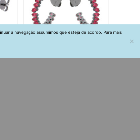
tinuar a navegação assumimos que esteja de acordo. Para mais
 Oval
Argola Pequena Com Zirconias Rubi E
conias
Banho De Rodio Negro Semijoia
R$
168,00