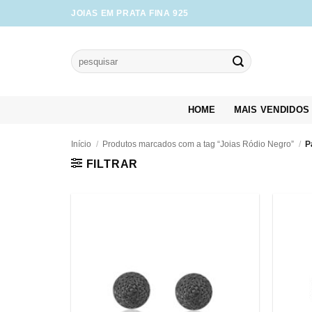
Skip
JOIAS EM PRATA FINA 925
to
content
Pesquisar
por:
HOME
MAIS VENDIDOS
Início
/
Produtos marcados com a tag “Joias Ródio Negro”
/
P
FILTRAR