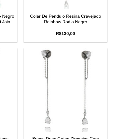
o Negro
Colar De Pendulo Resina Cravejado
 Joia
Rainbow Rodio Negro
R$
130,00
itosa
Brinco Duas Gotas Zirconias Com