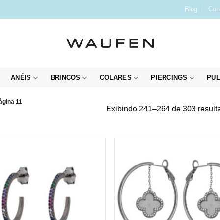
Blog
Con
ANÉIS
BRINCOS
COLARES
PIERCINGS
PUL
ágina 11
Exibindo 241–264 de 303 result