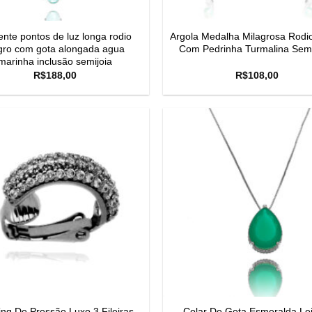
ente pontos de luz longa rodio
Argola Medalha Milagrosa Rodi
gro com gota alongada agua
Com Pedrinha Turmalina Semi
marinha inclusão semijoia
R$
188,00
R$
108,00
ing De Pressão Luxo 3 Fileiras
Colar De Gota Esmeralda Le