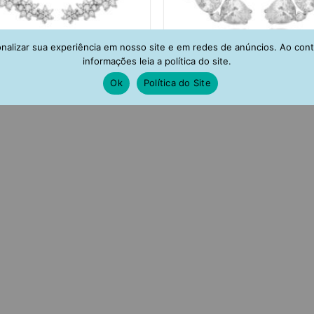
alizar sua experiência em nosso site e em redes de anúncios. Ao con
informações leia a política do site.
Ok
Política do Site
 Cuff De Florzinhas Zirconias
Ear Cuff De Gotas Zirconias B
Brancas Semi Joia Rodio
Semi Joia Banho De Rodi
R$
117,00
R$
153,00