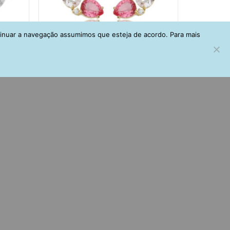
tinuar a navegação assumimos que esteja de acordo. Para mais
rancas
Ear Cuff De Gotas Coloridas E
o
Zirconias Dourado Semi Joia
R$
153,00