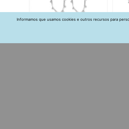
Informamos que usamos cookies e outros recursos para person
Argola Pequena Boho De Bolinhas Em
Ear
Prata 925
R$
132,00