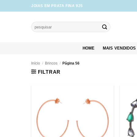
Skip
JOIAS EM PRATA FINA 925
to
content
Pesquisar
por:
HOME
MAIS VENDIDOS
Início
/
Brincos
/
Página 56
FILTRAR