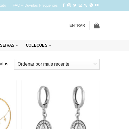
tato
FAQ – Dúvidas Frequentes
ENTRAR
SEIRAS
COLEÇÕES
Classificado
ados
por
mais
recente