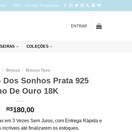
tato
FAQ – Dúvidas Frequentes
ENTRAR
SEIRAS
COLEÇÕES
o
/
Brincos
/
Brincos Ouro
ro Dos Sonhos Prata 925
o De Ouro 18K
180,00
R$
s em 3 Vezes Sem Juros, com Entrega Rápida e
incríveis até finalizarem os estoques.