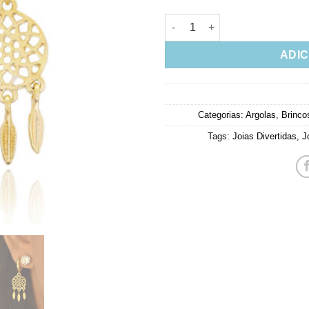
Argola Filtro Dos Sonhos Pra
ADIC
Categorias:
Argolas
,
Brinco
Tags:
Joias Divertidas
,
J