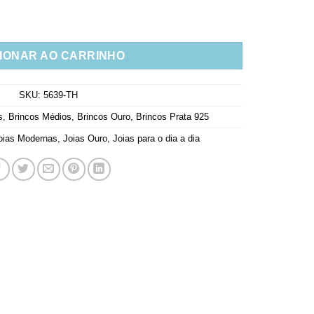
ta 925 Banho De Ouro 18K quantidade
IONAR AO CARRINHO
SKU:
5639-TH
s
,
Brincos Médios
,
Brincos Ouro
,
Brincos Prata 925
oias Modernas
,
Joias Ouro
,
Joias para o dia a dia