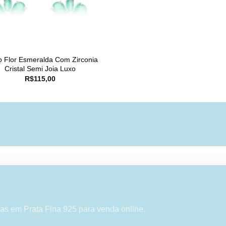
o Flor Esmeralda Com Zirconia
Cristal Semi Joia Luxo
R$
115,00
as em Prata Fina 925 para venda online.