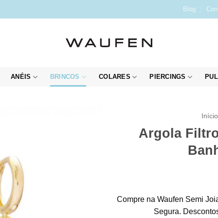
Blog
Con
ANÉIS
BRINCOS
COLARES
PIERCINGS
PUL
Iníci
Argola Filt
Banh
Compre na Waufen Semi Joia
Segura. Descontos 