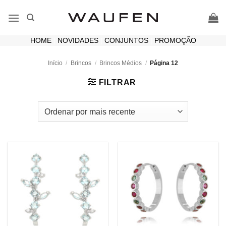
Skip
to
content
HOME
|
NOVIDADES
|
CONJUNTOS
|
PROMOÇÃO
Início
/
Brincos
/
Brincos Médios
/
Página 12
FILTRAR