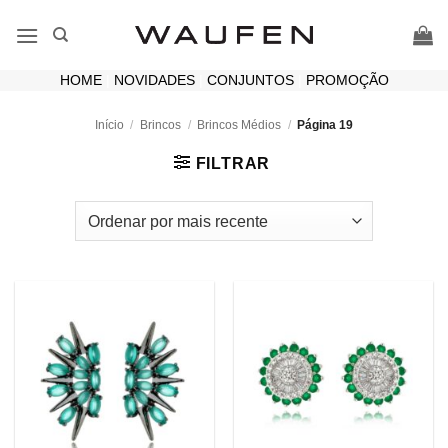
Skip
to
content
HOME
|
NOVIDADES
|
CONJUNTOS
|
PROMOÇÃO
Início
/
Brincos
/
Brincos Médios
/
Página 19
FILTRAR