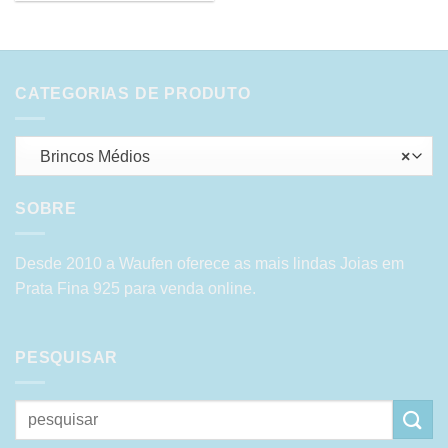
CATEGORIAS DE PRODUTO
Brincos Médios
×
SOBRE
Desde 2010 a Waufen oferece as mais lindas Joias em
Prata Fina 925 para venda online.
PESQUISAR
Pesquisar
por: