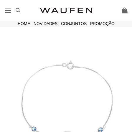
Skip
to
content
HOME
|
NOVIDADES
|
CONJUNTOS
|
PROMOÇÃO