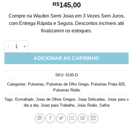
145,00
R$
Compre na Waufen Semi Joias em 3 Vezes Sem Juros,
com Entrega Rápida e Segura. Descontos incríveis até
finalizarem os estoques.
Pulseira Moeda De Olho Grego Esmaltada Safira Prata 925 quan
ADICIONAR AO CARRINHO
SKU:
6145-D
Categorias:
Pulseiras
,
Pulseiras de Olho Grego
,
Pulseiras Prata 925
,
Pulseiras Ródio
Tags:
Esmaltado
,
Joias de Olhos Gregos
,
Joias Delicadas
,
Joias para o
dia a dia
,
Joias para Trabalho
,
Joias Rodio
,
Safira