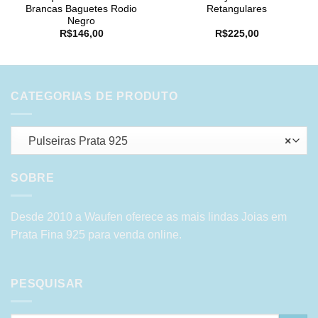
Brancas Baguetes Rodio
Retangulares
Negro
R$
146,00
R$
225,00
CATEGORIAS DE PRODUTO
Pulseiras Prata 925
×
SOBRE
Desde 2010 a Waufen oferece as mais lindas Joias em
Prata Fina 925 para venda online.
PESQUISAR