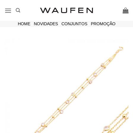
Skip
to
content
HOME
|
NOVIDADES
|
CONJUNTOS
|
PROMOÇÃO