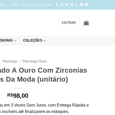
tato
FAQ – Dúvidas Frequentes
ENTRAR
SEIRAS
COLEÇÕES
/
Piercings
/
Piercings Ouro
ado A Ouro Com Zirconias
s Da Moda (unitário)
98,00
R$
s em 3 Vezes Sem Juros, com Entrega Rápida e
incríveis até finalizarem os estoques.