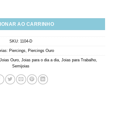
Zirconias Semi Joias Da Moda (unitário) quantidade
IONAR AO CARRINHO
SKU:
1104-D
rias:
Piercings
,
Piercings Ouro
Joias Ouro
,
Joias para o dia a dia
,
Joias para Trabalho
,
Semijoias