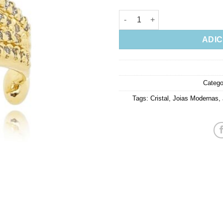
Piercing Folheado A Ouro Com 
ADIC
Catego
Tags:
Cristal
,
Joias Modernas
,