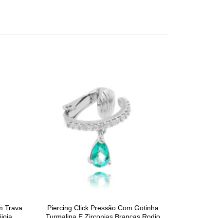
m Trava
Piercing Click Pressão Com Gotinha
joia
Turmalina E Zirconias Brancas Rodio