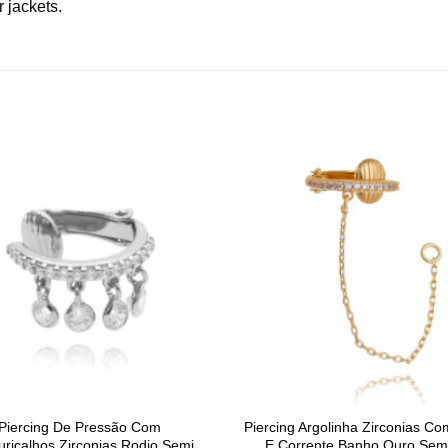
r jackets.
Piercing De Pressão Com
Piercing Argolinha Zirconias Co
ricalhos Zirconias Rodio Semi
E Corrente Banho Ouro Semi