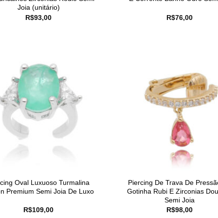
Joia (unitário)
R$
93,00
R$
76,00
rcing Oval Luxuoso Turmalina
Piercing De Trava De Press
on Premium Semi Joia De Luxo
Gotinha Rubi E Zirconias Do
Semi Joia
R$
109,00
R$
98,00