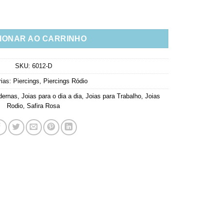
ra Rosa Prata 925 (unitário) quantidade
IONAR AO CARRINHO
SKU:
6012-D
rias:
Piercings
,
Piercings Ródio
dernas
,
Joias para o dia a dia
,
Joias para Trabalho
,
Joias
Rodio
,
Safira Rosa