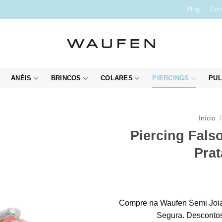
Blog
Con
ANÉIS
BRINCOS
COLARES
PIERCINGS
PUL
Início
/
Piercing Fals
Prat
Compre na Waufen Semi Joia
Segura. Descontos 