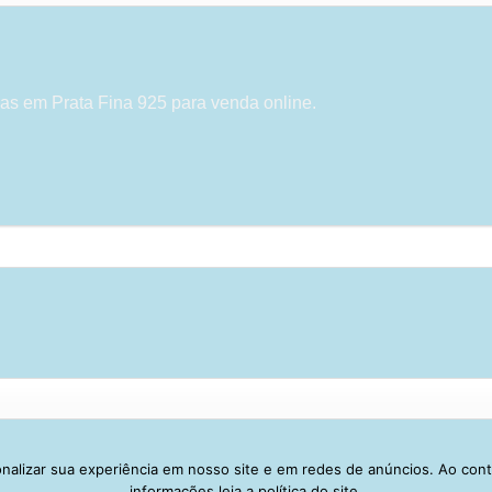
as em Prata Fina 925 para venda online.
alizar sua experiência em nosso site e em redes de anúncios. Ao con
Visa
PayPal
Stripe
MasterCard
Cash
informações leia a política do site.