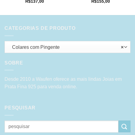
R$
137,00
R$
155,00
CATEGORIAS DE PRODUTO
Colares com Pingente
×
SOBRE
Desde 2010 a Waufen oferece as mais lindas Joias em
Prata Fina 925 para venda online.
PESQUISAR
Pesquisar
por: