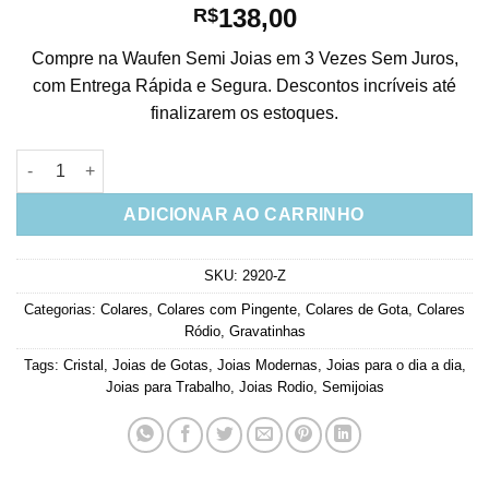
138,00
R$
Compre na Waufen Semi Joias em 3 Vezes Sem Juros,
com Entrega Rápida e Segura. Descontos incríveis até
finalizarem os estoques.
Gravatinha Luxuoso Rodio Com Zirconias Cristais Semi Joias 
ADICIONAR AO CARRINHO
SKU:
2920-Z
Categorias:
Colares
,
Colares com Pingente
,
Colares de Gota
,
Colares
Ródio
,
Gravatinhas
Tags:
Cristal
,
Joias de Gotas
,
Joias Modernas
,
Joias para o dia a dia
,
Joias para Trabalho
,
Joias Rodio
,
Semijoias