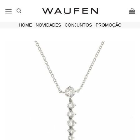
Skip
to
content
HOME
|
NOVIDADES
|
CONJUNTOS
|
PROMOÇÃO