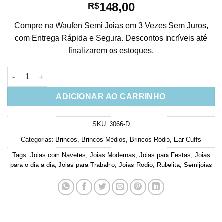
148,00
R$
Compre na Waufen Semi Joias em 3 Vezes Sem Juros,
com Entrega Rápida e Segura. Descontos incríveis até
finalizarem os estoques.
Ear Cuff Prata De Cristais Navetes Rubis Semi Joia Fina quanti
ADICIONAR AO CARRINHO
SKU:
3066-D
Categorias:
Brincos
,
Brincos Médios
,
Brincos Ródio
,
Ear Cuffs
Tags:
Joias com Navetes
,
Joias Modernas
,
Joias para Festas
,
Joias
para o dia a dia
,
Joias para Trabalho
,
Joias Rodio
,
Rubelita
,
Semijoias