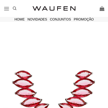
Skip
to
content
HOME
|
NOVIDADES
|
CONJUNTOS
|
PROMOÇÃO