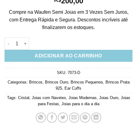
200,00
Compre na Waufen Semi Joias em 3 Vezes Sem Juros,
com Entrega Rápida e Segura. Descontos incríveis até
finalizarem os estoques.
Ear Cuff Navetinhas De Prata 925 Banho De Ouro e pedras Cris
ADICIONAR AO CARRINHO
SKU:
7073-D
Categorias:
Brincos
,
Brincos Ouro
,
Brincos Pequenos
,
Brincos Prata
925
,
Ear Cuffs
Tags:
Cristal
,
Joias com Navetes
,
Joias Modernas
,
Joias Ouro
,
Joias
para Festas
,
Joias para o dia a dia