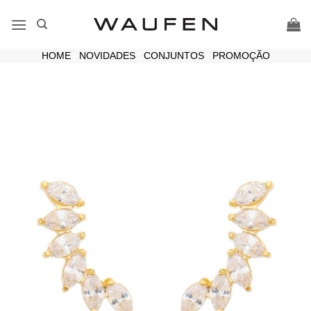
Skip
to
content
HOME
|
NOVIDADES
|
CONJUNTOS
|
PROMOÇÃO