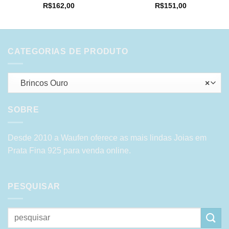
R$
162,00
R$
151,00
CATEGORIAS DE PRODUTO
Brincos Ouro
×
SOBRE
Desde 2010 a Waufen oferece as mais lindas Joias em
Prata Fina 925 para venda online.
PESQUISAR
Pesquisar
por: