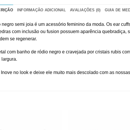
CRIÇÃO
INFORMAÇÃO ADICIONAL
AVALIAÇÕES (0)
GUIA DE ME
o negro semi joia é um acessório feminino da moda. Os ear cuff
edras com inclusão ou fusion possuem aparência quebradiça, s
odem se regenerar.
metal com banho de ródio negro e cravejada por cristais rubis c
 largura.
. Inove no look e deixe ele muito mais descolado com as nossa