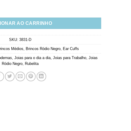
om Inclusão Em Rodio Negro Semi Joia quantidade
IONAR AO CARRINHO
SKU:
3831-D
rincos Médios
,
Brincos Ródio Negro
,
Ear Cuffs
odernas
,
Joias para o dia a dia
,
Joias para Trabalho
,
Joias
Ródio Negro
,
Rubelita