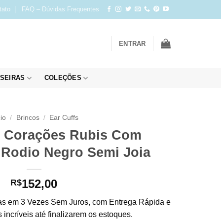
tato
FAQ – Dúvidas Frequentes
ENTRAR
SEIRAS
COLEÇÕES
cio
/
Brincos
/
Ear Cuffs
e Corações Rubis Com
 Rodio Negro Semi Joia
152,00
R$
s em 3 Vezes Sem Juros, com Entrega Rápida e
incríveis até finalizarem os estoques.