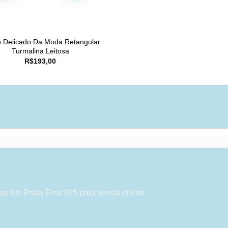
o Delicado Da Moda Retangular
Turmalina Leitosa
R$
193,00
as em Prata Fina 925 para venda online.