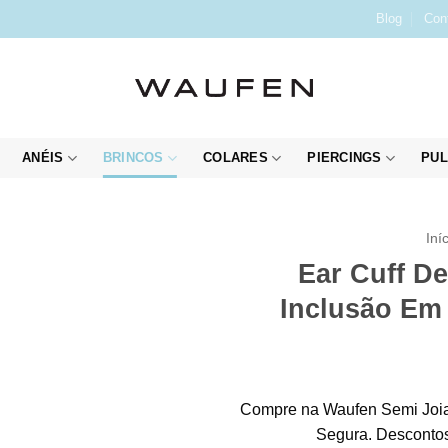
Blog
Con
ANÉIS
BRINCOS
COLARES
PIERCINGS
PUL
Iní
Ear Cuff D
Inclusão Em
Compre na Waufen Semi Joia
Segura. Descontos 