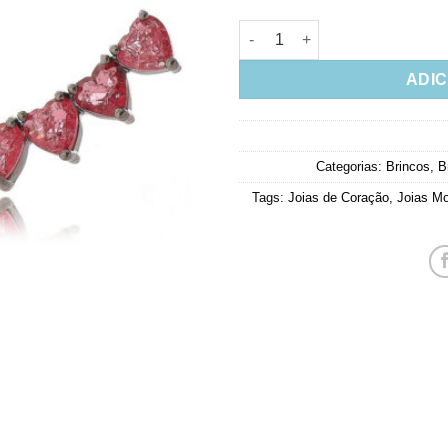
Ear Cuff De Corações Rubis C
ADIC
Categorias:
Brincos
,
B
Tags:
Joias de Coração
,
Joias M