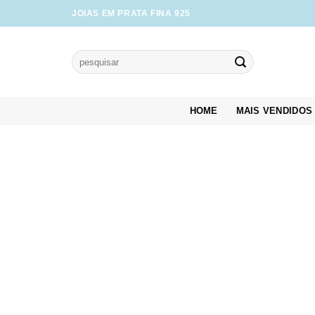
Skip
JOIAS EM PRATA FINA 925
to
content
Pesquisar
por:
HOME
MAIS VENDIDOS