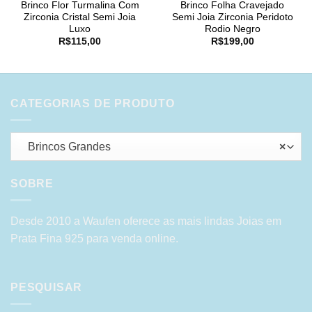
Brinco Flor Turmalina Com
Brinco Folha Cravejado
Zirconia Cristal Semi Joia
Semi Joia Zirconia Peridoto
Luxo
Rodio Negro
R$
115,00
R$
199,00
CATEGORIAS DE PRODUTO
Brincos Grandes
×
SOBRE
Desde 2010 a Waufen oferece as mais lindas Joias em
Prata Fina 925 para venda online.
PESQUISAR