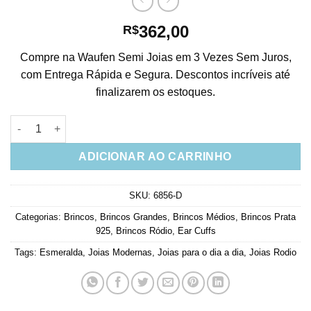
362,00
R$
Compre na Waufen Semi Joias em 3 Vezes Sem Juros,
com Entrega Rápida e Segura. Descontos incríveis até
finalizarem os estoques.
Ear Cuff Com Piercing Fake Cristais Esmeraldas E Estrelinhas 
ADICIONAR AO CARRINHO
SKU:
6856-D
Categorias:
Brincos
,
Brincos Grandes
,
Brincos Médios
,
Brincos Prata
925
,
Brincos Ródio
,
Ear Cuffs
Tags:
Esmeralda
,
Joias Modernas
,
Joias para o dia a dia
,
Joias Rodio