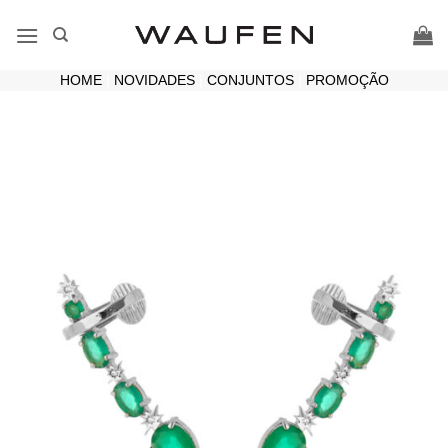
Skip
to
content
HOME
|
NOVIDADES
|
CONJUNTOS
|
PROMOÇÃO