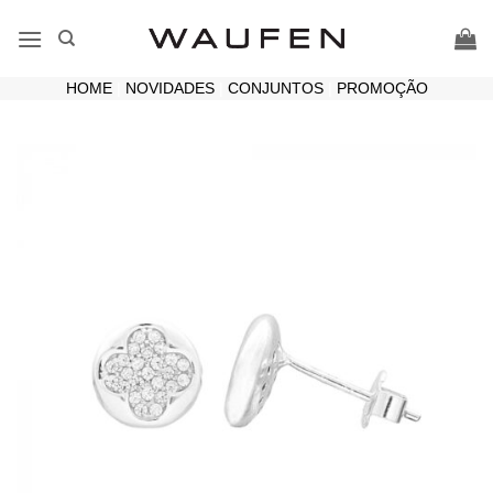
Skip
to
content
HOME
|
NOVIDADES
|
CONJUNTOS
|
PROMOÇÃO