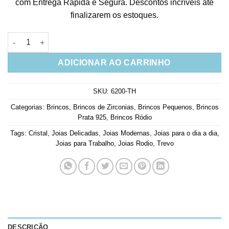
com Entrega Rápida e Segura. Descontos incríveis até
finalizarem os estoques.
Brinco Pequeno Trevo Zirconias Brancas Prata 925 quantidade
ADICIONAR AO CARRINHO
SKU:
6200-TH
Categorias:
Brincos
,
Brincos de Zirconias
,
Brincos Pequenos
,
Brincos
Prata 925
,
Brincos Ródio
Tags:
Cristal
,
Joias Delicadas
,
Joias Modernas
,
Joias para o dia a dia
,
Joias para Trabalho
,
Joias Rodio
,
Trevo
DESCRIÇÃO