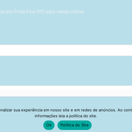
as em Prata Fina 925 para venda online.
alizar sua experiência em nosso site e em redes de anúncios. Ao con
Visa
PayPal
Stripe
MasterCard
Cash
informações leia a política do site.
On
Ok
Política do Site
IVACIDADE
ENTREGA
TROCA E DEVOLUÇÃO
GARANTIA
FAQ
CA
Delivery