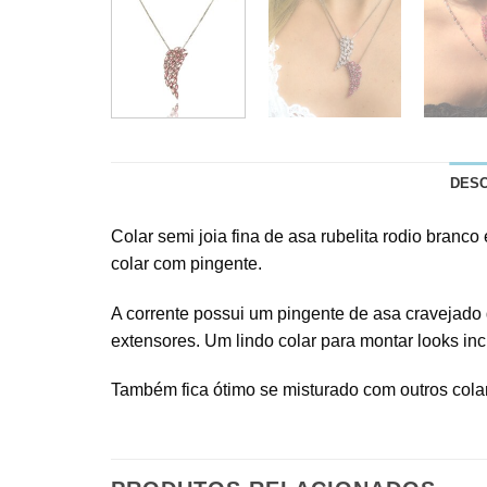
DES
Colar semi joia fina de asa rubelita rodio branc
colar com pingente.
A corrente possui um pingente de asa cravejado d
extensores. Um lindo colar para montar looks incr
Também fica ótimo se misturado com outros cola