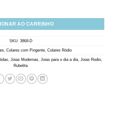
belita Rodio Branco quantidade
IONAR AO CARRINHO
SKU:
3868-D
res
,
Colares com Pingente
,
Colares Ródio
tidas
,
Joias Modernas
,
Joias para o dia a dia
,
Joias Rodio
,
Rubelita