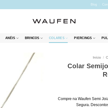
Blog
Con
ANÉIS
BRINCOS
COLARES
PIERCINGS
PUL
Início
/
C
Colar Semijo
R
Compre na Waufen Semi Joia
Segura. Descontos 