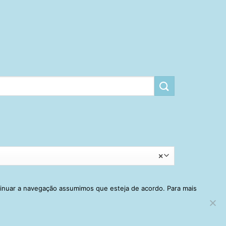
×
tinuar a navegação assumimos que esteja de acordo. Para mais
RRINHO
MINHA CONTA
CONTATO