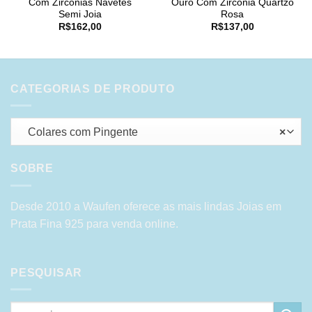
Com Zirconias Navetes
Ouro Com Zirconia Quartzo
Semi Joia
Rosa
R$
162,00
R$
137,00
CATEGORIAS DE PRODUTO
Colares com Pingente
×
SOBRE
Desde 2010 a Waufen oferece as mais lindas Joias em
Prata Fina 925 para venda online.
PESQUISAR
Pesquisar