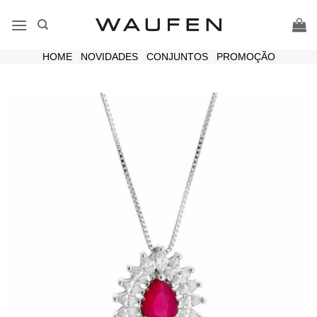
Skip
to
content
HOME
|
NOVIDADES
|
CONJUNTOS
|
PROMOÇÃO