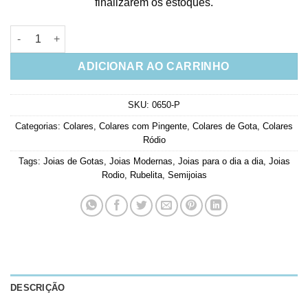
finalizarem os estoques.
Colar Rubi Com Zirconia Navete Acessórios Femininos Luxo q
ADICIONAR AO CARRINHO
SKU:
0650-P
Categorias:
Colares
,
Colares com Pingente
,
Colares de Gota
,
Colares
Ródio
Tags:
Joias de Gotas
,
Joias Modernas
,
Joias para o dia a dia
,
Joias
Rodio
,
Rubelita
,
Semijoias
DESCRIÇÃO