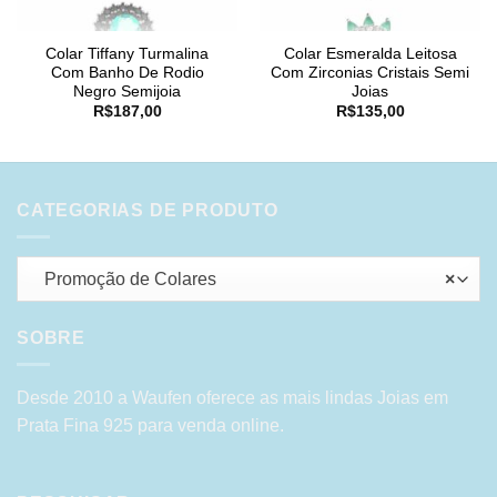
Colar Tiffany Turmalina
Colar Esmeralda Leitosa
Com Banho De Rodio
Com Zirconias Cristais Semi
Negro Semijoia
Joias
R$
187,00
R$
135,00
CATEGORIAS DE PRODUTO
Promoção de Colares
×
SOBRE
Desde 2010 a Waufen oferece as mais lindas Joias em
Prata Fina 925 para venda online.