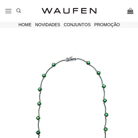
Skip
to
content
HOME
|
NOVIDADES
|
CONJUNTOS
|
PROMOÇÃO