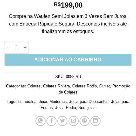
199,00
R$
Compre na Waufen Semi Joias em 3 Vezes Sem Juros,
com Entrega Rápida e Segura. Descontos incríveis até
finalizarem os estoques.
Colar Riviera De Zirconias Verdes Esmeralda Curto Semi Jóia 
ADICIONAR AO CARRINHO
SKU:
0088-SU
Categorias:
Colares
,
Colares Riviera
,
Colares Ródio
,
Outlet
,
Promoção
de Colares
Tags:
Esmeralda
,
Joias Modernas
,
Joias para Debutantes
,
Joias para
Festas
,
Joias Rodio
,
Semijoias