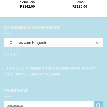
Semi Joia
Joias
R$
162,00
R$
135,00
CATEGORIAS DE PRODUTO
Colares com Pingente
×
SOBRE
Desde 2010 a Waufen oferece as mais lindas Joias em
Prata Fina 925 para venda online.
PESQUISAR
Pesquisar