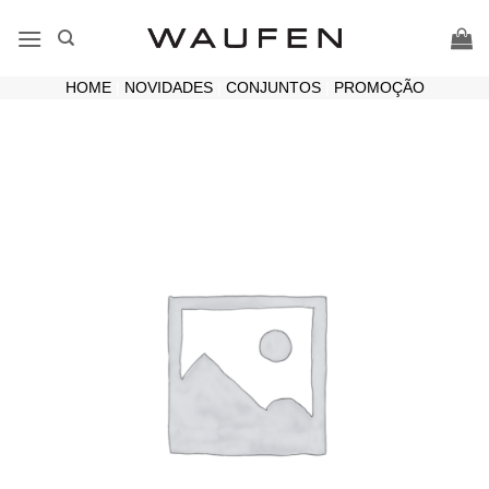
Skip
to
content
HOME
|
NOVIDADES
|
CONJUNTOS
|
PROMOÇÃO