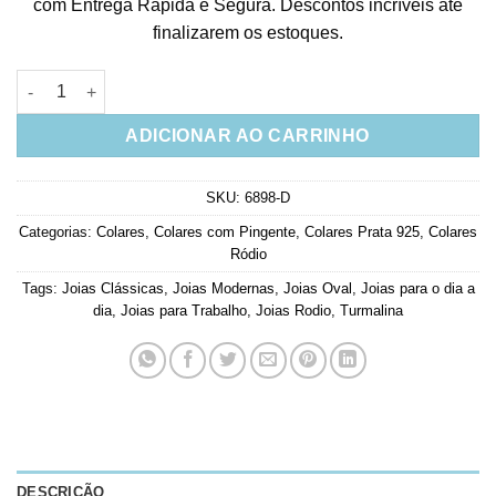
com Entrega Rápida e Segura. Descontos incríveis até
finalizarem os estoques.
Colar Prata 925 Oval Turmalina Rodio Branco Joias Delicadas 
ADICIONAR AO CARRINHO
SKU:
6898-D
Categorias:
Colares
,
Colares com Pingente
,
Colares Prata 925
,
Colares
Ródio
Tags:
Joias Clássicas
,
Joias Modernas
,
Joias Oval
,
Joias para o dia a
dia
,
Joias para Trabalho
,
Joias Rodio
,
Turmalina
DESCRIÇÃO