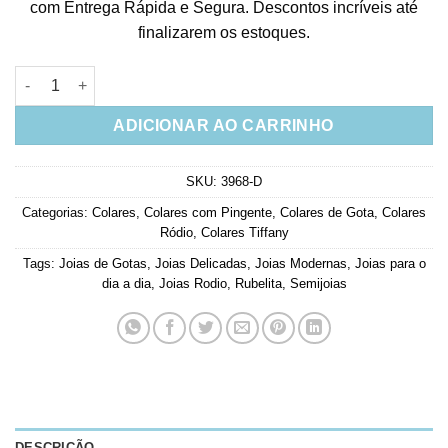
com Entrega Rápida e Segura. Descontos incríveis até
finalizarem os estoques.
Colar De Gota Rubelita Corrente Com 8 Zirconias Penduradinh
ADICIONAR AO CARRINHO
SKU:
3968-D
Categorias:
Colares
,
Colares com Pingente
,
Colares de Gota
,
Colares
Ródio
,
Colares Tiffany
Tags:
Joias de Gotas
,
Joias Delicadas
,
Joias Modernas
,
Joias para o
dia a dia
,
Joias Rodio
,
Rubelita
,
Semijoias
DESCRIÇÃO