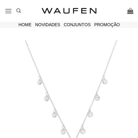
Skip
to
content
HOME
|
NOVIDADES
|
CONJUNTOS
|
PROMOÇÃO