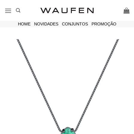
Skip
to
content
HOME
|
NOVIDADES
|
CONJUNTOS
|
PROMOÇÃO