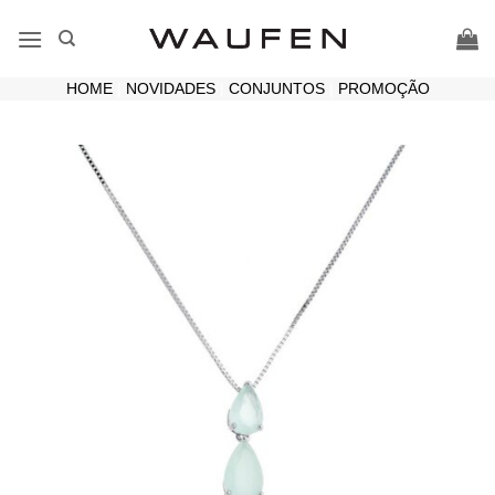
Skip
to
content
HOME
|
NOVIDADES
|
CONJUNTOS
|
PROMOÇÃO