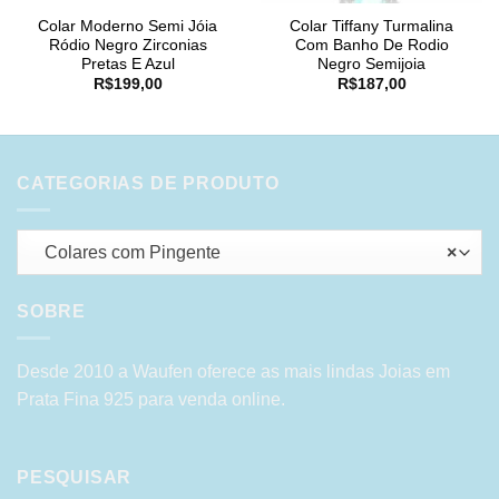
Colar Moderno Semi Jóia
Colar Tiffany Turmalina
Ródio Negro Zirconias
Com Banho De Rodio
Pretas E Azul
Negro Semijoia
R$
199,00
R$
187,00
CATEGORIAS DE PRODUTO
Colares com Pingente
×
SOBRE
Desde 2010 a Waufen oferece as mais lindas Joias em
Prata Fina 925 para venda online.
PESQUISAR