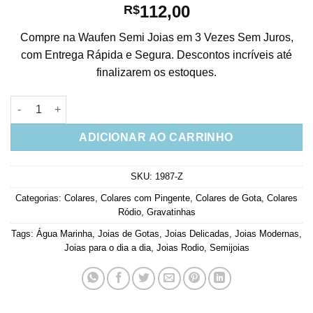
112,00
R$
Compre na Waufen Semi Joias em 3 Vezes Sem Juros,
com Entrega Rápida e Segura. Descontos incríveis até
finalizarem os estoques.
Colar Gota Tripla Com Zirconias Água Marinha Candy Acessóri
ADICIONAR AO CARRINHO
SKU:
1987-Z
Categorias:
Colares
,
Colares com Pingente
,
Colares de Gota
,
Colares
Ródio
,
Gravatinhas
Tags:
Água Marinha
,
Joias de Gotas
,
Joias Delicadas
,
Joias Modernas
,
Joias para o dia a dia
,
Joias Rodio
,
Semijoias