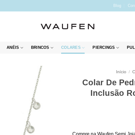
Blog
Con
ANÉIS
BRINCOS
COLARES
PIERCINGS
PUL
Início
/
C
Colar De Ped
Inclusão R
Compre na Waufen Semi Joia