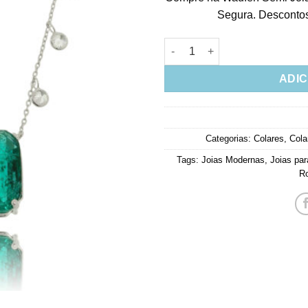
Segura. Descontos 
Colar De Pedra Retangular Tur
ADIC
Categorias:
Colares
,
Cola
Tags:
Joias Modernas
,
Joias par
R