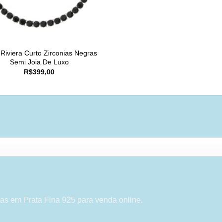
 Riviera Curto Zirconias Negras
Semi Joia De Luxo
R$
399,00
as em Prata Fina 925 para venda online.