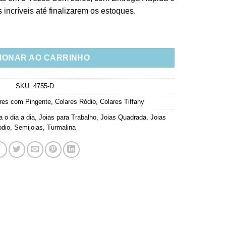
incríveis até finalizarem os estoques.
malina Inclusão Rodio Branco Zirconias Corrente quantidade
IONAR AO CARRINHO
SKU:
4755-D
res com Pingente
,
Colares Ródio
,
Colares Tiffany
a o dia a dia
,
Joias para Trabalho
,
Joias Quadrada
,
Joias
odio
,
Semijoias
,
Turmalina