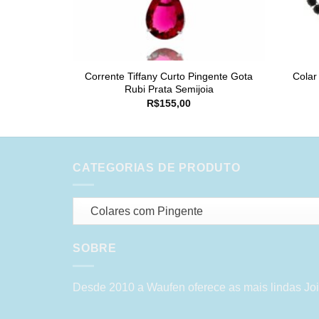
Corrente Tiffany Curto Pingente Gota
Colar
Rubi Prata Semijoia
R$
155,00
CATEGORIAS DE PRODUTO
Colares com Pingente
SOBRE
Desde 2010 a Waufen oferece as mais lindas Joi