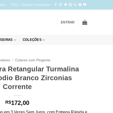
tato
FAQ – Dúvidas Frequentes
ENTRAR
SEIRAS
COLEÇÕES
olares
/
Colares com Pingente
ra Retangular Turmalina
odio Branco Zirconias
Corrente
172,00
R$
s em 3 Vezes Sem Juros, com Entrega Rápida e