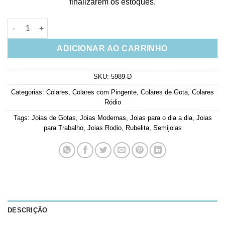
finalizarem os estoques.
Colar De Gota Rubi Leitosa Cravejada Na Galeria Semi Joia Ro
ADICIONAR AO CARRINHO
SKU:
5989-D
Categorias:
Colares
,
Colares com Pingente
,
Colares de Gota
,
Colares
Ródio
Tags:
Joias de Gotas
,
Joias Modernas
,
Joias para o dia a dia
,
Joias
para Trabalho
,
Joias Rodio
,
Rubelita
,
Semijoias
DESCRIÇÃO