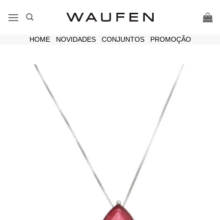
Skip
to
content
HOME
|
NOVIDADES
|
CONJUNTOS
|
PROMOÇÃO