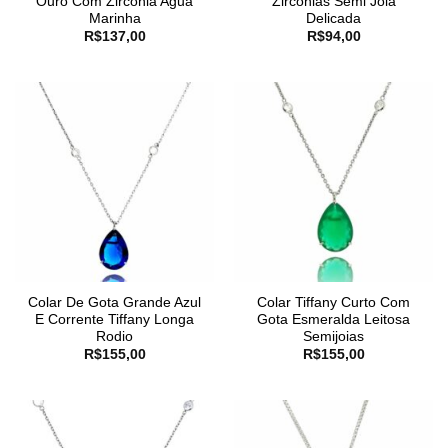
Ouro Com Zirconia Agua
Zirconias Semi Joia
Marinha
Delicada
R$
137,00
R$
94,00
Colar De Gota Grande Azul
Colar Tiffany Curto Com
E Corrente Tiffany Longa
Gota Esmeralda Leitosa
Rodio
Semijoias
R$
155,00
R$
155,00