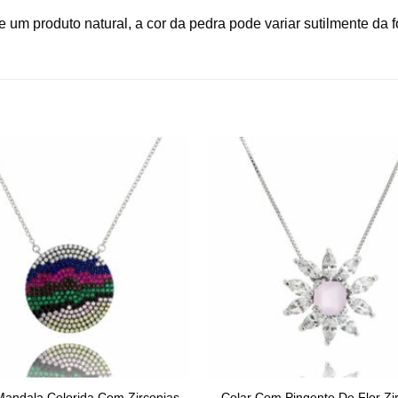
 um produto natural, a cor da pedra pode variar sutilmente da fo
Mandala Colorida Com Zirconias
Colar Com Pingente De Flor Zi