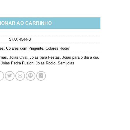
Premium Rodio Branco Semi Joia Fina quantidade
IONAR AO CARRINHO
SKU:
4544-B
res
,
Colares com Pingente
,
Colares Ródio
rnas
,
Joias Oval
,
Joias para Festas
,
Joias para o dia a dia
,
,
Joias Pedra Fusion
,
Joias Rodio
,
Semijoias