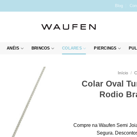
Blog
Con
ANÉIS
BRINCOS
COLARES
PIERCINGS
PUL
Início
/
C
Colar Oval T
Rodio Br
Compre na Waufen Semi Joia
Segura. Descontos 