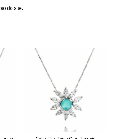
to do site.
rconias
Colar Flor Ródio Com Zirconia