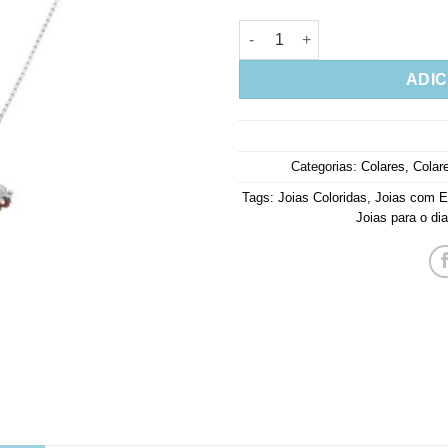
Colar de dente de sabre resin
ADIC
Categorias:
Colares
,
Colar
Tags:
Joias Coloridas
,
Joias com E
Joias para o dia