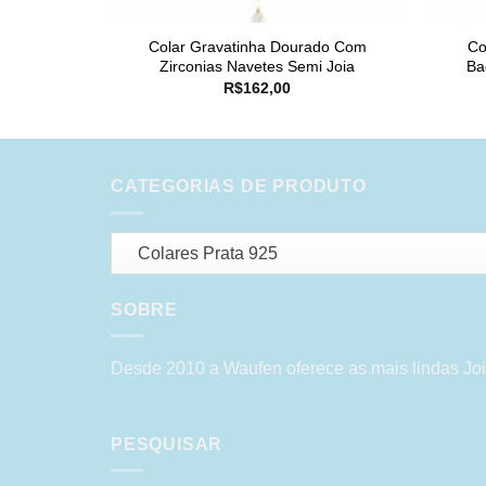
Colar Gravatinha Dourado Com
Co
Zirconias Navetes Semi Joia
Ba
R$
162,00
CATEGORIAS DE PRODUTO
Colares Prata 925
SOBRE
Desde 2010 a Waufen oferece as mais lindas Joi
PESQUISAR