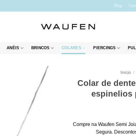
Blog
Con
ANÉIS
BRINCOS
COLARES
PIERCINGS
PUL
Início
/
Colar de dente
espinelios
Compre na Waufen Semi Joia
Segura. Descontos 