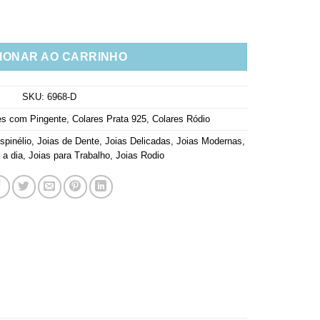
a branca e espinelios prata 925 banho rodio quantidade
IONAR AO CARRINHO
SKU:
6968-D
es com Pingente
,
Colares Prata 925
,
Colares Ródio
spinélio
,
Joias de Dente
,
Joias Delicadas
,
Joias Modernas
,
 a dia
,
Joias para Trabalho
,
Joias Rodio