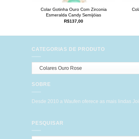
Colar Gotinha Ouro Com Zirconia
Col
Esmeralda Candy Semijóias
R$
137,00
CATEGORIAS DE PRODUTO
Colares Ouro Rose
SOBRE
Desde 2010 a Waufen oferece as mais lindas Joi
PESQUISAR