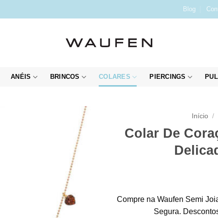
Blog
Con
ANÉIS
BRINCOS
COLARES
PIERCINGS
PUL
Início
/
Colar De Cora
Delica
Compre na Waufen Semi Joia
Segura. Descontos 