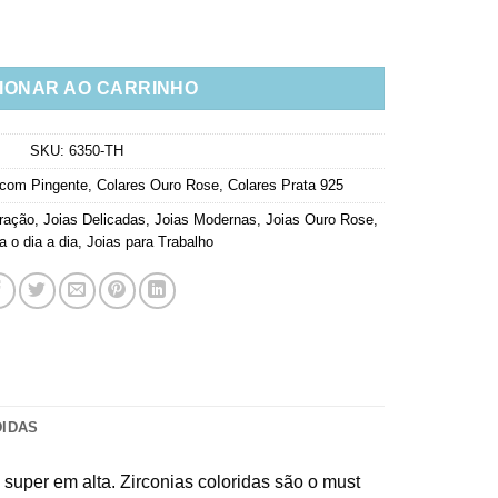
dos Joia Delicada Prata 925 Rose quantidade
IONAR AO CARRINHO
SKU:
6350-TH
 com Pingente
,
Colares Ouro Rose
,
Colares Prata 925
ração
,
Joias Delicadas
,
Joias Modernas
,
Joias Ouro Rose
,
a o dia a dia
,
Joias para Trabalho
DIDAS
 super em alta. Zirconias coloridas são o must