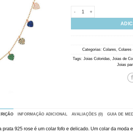
Colar De Coraçõezinhos Colori
ADIC
Categorias:
Colares
,
Colares
Tags:
Joias Coloridas
,
Joias de Co
Joias par
CRIÇÃO
INFORMAÇÃO ADICIONAL
AVALIAÇÕES (0)
GUIA DE ME
 prata 925 rose é um colar fofo e delicado. Um colar da moda e