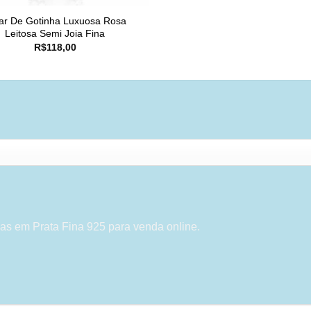
ar De Gotinha Luxuosa Rosa
Leitosa Semi Joia Fina
R$
118,00
as em Prata Fina 925 para venda online.