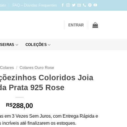
tato
FAQ – Dúvidas Frequentes
ENTRAR
SEIRAS
COLEÇÕES
Colares
/
Colares Ouro Rose
çõezinhos Coloridos Joia
da Prata 925 Rose
288,00
R$
s em 3 Vezes Sem Juros, com Entrega Rápida e
incríveis até finalizarem os estoques.