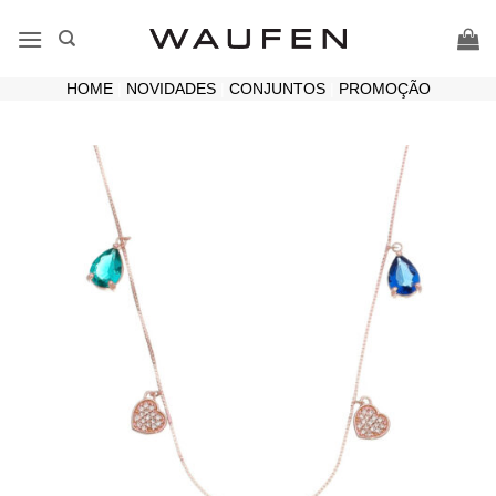
Skip
to
content
HOME
|
NOVIDADES
|
CONJUNTOS
|
PROMOÇÃO