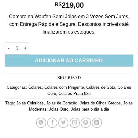
219,00
R$
Compre na Waufen Semi Joias em 3 Vezes Sem Juros,
com Entrega Rápida e Segura. Descontos incríveis até
finalizarem os estoques.
Colar De Coraçõezinhos E Gotinhas Rainbow Prata 925 Rosé q
ADICIONAR AO CARRINHO
SKU:
6169-D
Categorias:
Colares
,
Colares com Pingente
,
Colares de Gota
,
Colares
Ouro
,
Colares Prata 925
Tags:
Joias Coloridas
,
Joias de Coração
,
Joias de Olhos Gregos
,
Joias
Modernas
,
Joias Ouro
,
Joias para o dia a dia