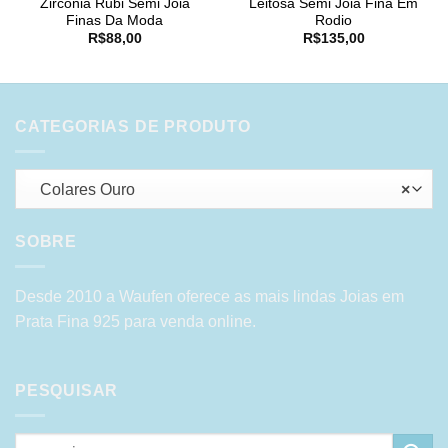
Zirconia Rubi Semi Joia
Leitosa Semi Joia Fina Em
Finas Da Moda
Rodio
R$
88,00
R$
135,00
CATEGORIAS DE PRODUTO
Colares Ouro
×
SOBRE
Desde 2010 a Waufen oferece as mais lindas Joias em
Prata Fina 925 para venda online.
PESQUISAR
Pesquisar