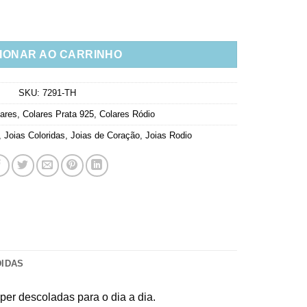
ta 925 Ródio quantidade
IONAR AO CARRINHO
SKU:
7291-TH
ares
,
Colares Prata 925
,
Colares Ródio
,
Joias Coloridas
,
Joias de Coração
,
Joias Rodio
DIDAS
uper descoladas para o dia a dia.