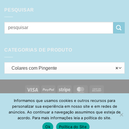
PESQUISAR
Pesquisar
por:
CATEGORIAS DE PRODUTO
Colares com Pingente
×
Visa
PayPal
Stripe
MasterCard
Cash
On
Informamos que usamos cookies e outros recursos para
HOME
SOBRE
POLÍTICA DE PRIVACIDADE
ENTREGA
Delivery
TROCA E DEVOLUÇÃO
GARANTIA
FAQ
CARRINHO
personalizar sua experiência em nosso site e em redes de
MINHA CONTA
CONTATO
anúncios. Ao continuar a navegação assumimos que esteja de
acordo. Para mais informações leia a política do site.
Ok
Política do Site