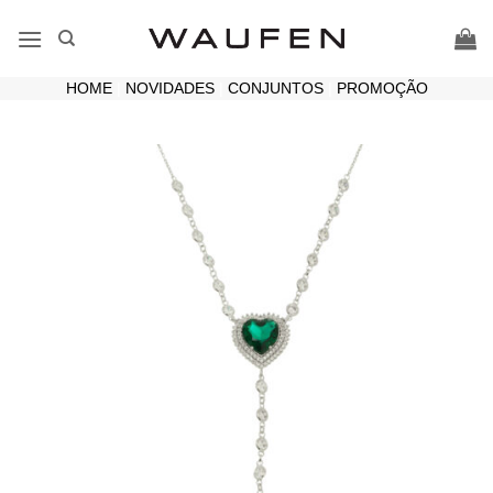
Skip
to
content
HOME
|
NOVIDADES
|
CONJUNTOS
|
PROMOÇÃO