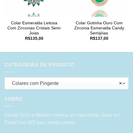
Colar Esmeralda Leitosa
Colar Gotinha Ouro Com
Com Zirconias Cristais Semi
Zirconia Esmeralda Candy
Joias
Semijóias
R$
135,00
R$
137,00
CATEGORIAS DE PRODUTO
Colares com Pingente
×
SOBRE
Desde 2010 a Waufen oferece as mais lindas Joias em
Prata Fina 925 para venda online.