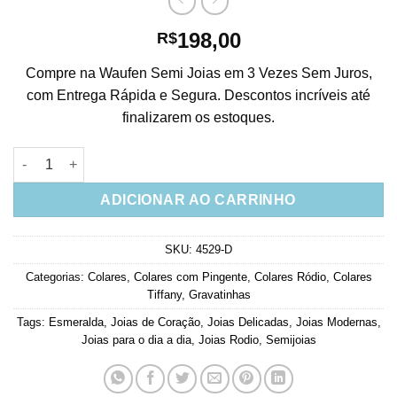
198,00
R$
Compre na Waufen Semi Joias em 3 Vezes Sem Juros,
com Entrega Rápida e Segura. Descontos incríveis até
finalizarem os estoques.
Colar Coração Esmeralda Cravejado Zirconias Brancas Com Gr
ADICIONAR AO CARRINHO
SKU:
4529-D
Categorias:
Colares
,
Colares com Pingente
,
Colares Ródio
,
Colares
Tiffany
,
Gravatinhas
Tags:
Esmeralda
,
Joias de Coração
,
Joias Delicadas
,
Joias Modernas
,
Joias para o dia a dia
,
Joias Rodio
,
Semijoias