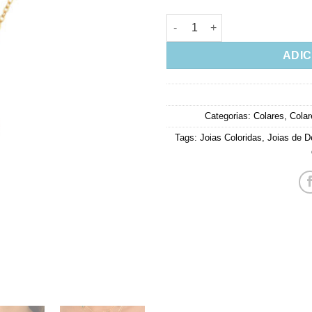
Colar Luxuoso De Dente Doura
ADIC
Categorias:
Colares
,
Colar
Tags:
Joias Coloridas
,
Joias de D