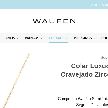
Blog
Con
ANÉIS
BRINCOS
COLARES
PIERCINGS
PUL
Início
Colar Luxu
Cravejado Zirc
Compre na Waufen Semi Joia
Segura. Descontos 