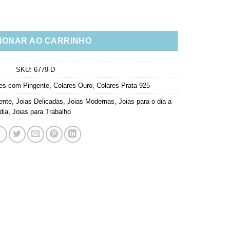
do Cravejado Zirconias Coloridas Prata 925 quantidade
IONAR AO CARRINHO
SKU:
6779-D
es com Pingente
,
Colares Ouro
,
Colares Prata 925
ente
,
Joias Delicadas
,
Joias Modernas
,
Joias para o dia a
dia
,
Joias para Trabalho