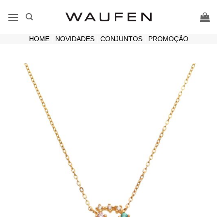
Skip
to
content
HOME
|
NOVIDADES
|
CONJUNTOS
|
PROMOÇÃO