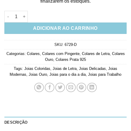
finalizarem os estoques.
Colar Com a Letra P Colorida Em Prata 925 Banho Ouro quanti
ADICIONAR AO CARRINHO
SKU:
6729-D
Categorias:
Colares
,
Colares com Pingente
,
Colares de Letra
,
Colares
Ouro
,
Colares Prata 925
Tags:
Joias Coloridas
,
Joias de Letra
,
Joias Delicadas
,
Joias
Modernas
,
Joias Ouro
,
Joias para o dia a dia
,
Joias para Trabalho
DESCRIÇÃO