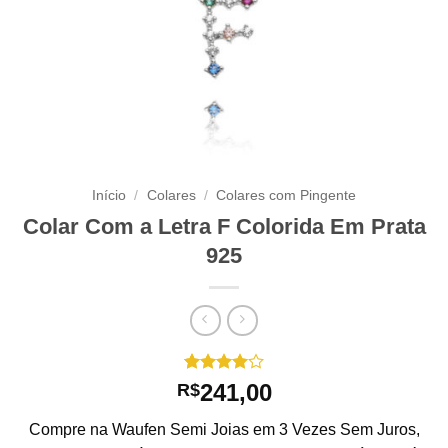
Início
/
Colares
/
Colares com Pingente
Colar Com a Letra F Colorida Em Prata
925
Avaliado
1
241,00
R$
como
4
de 5,
Compre na Waufen Semi Joias em 3 Vezes Sem Juros,
com