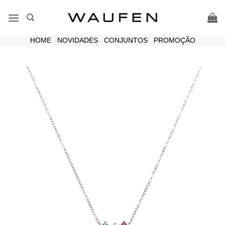
Skip
to
content
HOME
|
NOVIDADES
|
CONJUNTOS
|
PROMOÇÃO