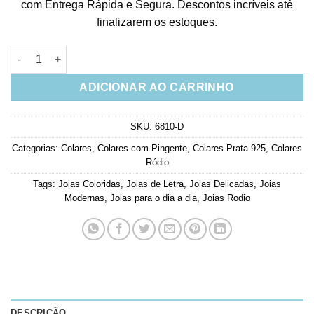
baseado
com Entrega Rápida e Segura. Descontos incríveis até
em
finalizarem os estoques.
avaliação
de cliente
Colar Com a Letra F Colorida Em Prata 925 quantidade
ADICIONAR AO CARRINHO
SKU:
6810-D
Categorias:
Colares
,
Colares com Pingente
,
Colares Prata 925
,
Colares
Ródio
Tags:
Joias Coloridas
,
Joias de Letra
,
Joias Delicadas
,
Joias
Modernas
,
Joias para o dia a dia
,
Joias Rodio
DESCRIÇÃO