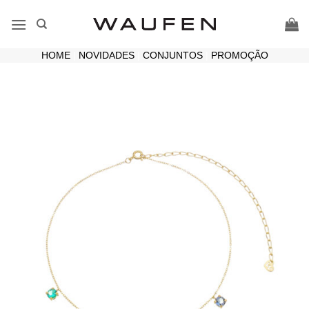
Skip
to
content
HOME
|
NOVIDADES
|
CONJUNTOS
|
PROMOÇÃO