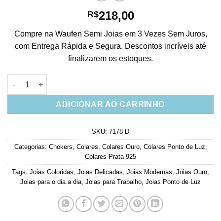
218,00
R$
Compre na Waufen Semi Joias em 3 Vezes Sem Juros,
com Entrega Rápida e Segura. Descontos incríveis até
finalizarem os estoques.
Choker Pontos de Luz com Pedras Coloridas Prata 925 Joias 
ADICIONAR AO CARRINHO
SKU:
7178-D
Categorias:
Chokers
,
Colares
,
Colares Ouro
,
Colares Ponto de Luz
,
Colares Prata 925
Tags:
Joias Coloridas
,
Joias Delicadas
,
Joias Modernas
,
Joias Ouro
,
Joias para o dia a dia
,
Joias para Trabalho
,
Joias Ponto de Luz