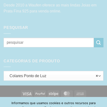
Desde 2010 a Waufen oferece as mais lindas Joias em
Prata Fina 925 para venda online.
PESQUISAR
Pesquisar
por:
CATEGORIAS DE PRODUTO
Colares Ponto de Luz
×
Visa
PayPal
Stripe
MasterCard
Cash
On
Informamos que usamos cookies e outros recursos para
HOME
SOBRE
POLÍTICA DE PRIVACIDADE
ENTREGA
Delivery
TROCA E DEVOLUÇÃO
GARANTIA
FAQ
CARRINHO